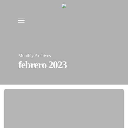
Skip
to
Menu
main
content
Monthly Archives
febrero 2023