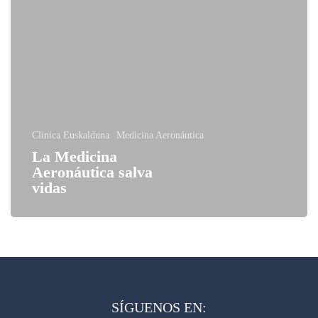
Clinica Euskalduna
Medicina Aeronáutica
La Medicina
Aeronáutica salva
vidas
SÍGUENOS EN: