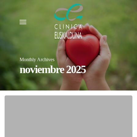
Skip
to
Menu
main
content
Monthly Archives
noviembre 2025