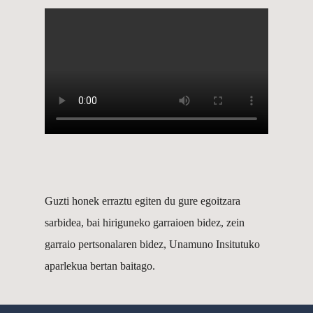
Guzti honek erraztu egiten du gure egoitzara
sarbidea, bai hiriguneko garraioen bidez, zein
garraio pertsonalaren bidez, Unamuno Insitutuko
aparlekua bertan baitago.