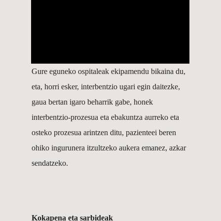
Gure eguneko ospitaleak ekipamendu bikaina du,
eta, horri esker, interbentzio ugari egin daitezke,
gaua bertan igaro beharrik gabe, honek
interbentzio-prozesua eta ebakuntza aurreko eta
osteko prozesua arintzen ditu, pazienteei beren
ohiko ingurunera itzultzeko aukera emanez, azkar
sendatzeko.
Kokapena eta sarbideak