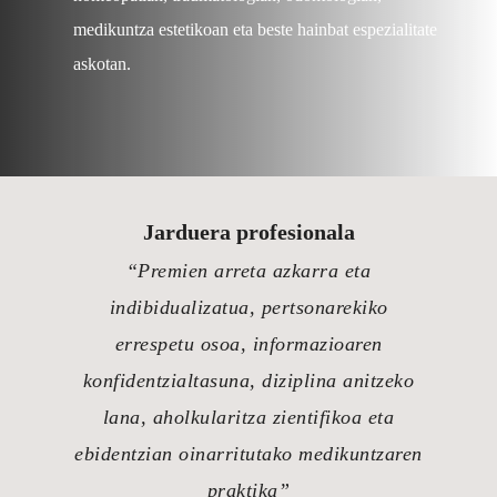
medikuntza estetikoan eta beste hainbat espezialitate
askotan.
Jarduera profesionala
“Premien arreta azkarra eta
indibidualizatua, pertsonarekiko
errespetu osoa, informazioaren
konfidentzialtasuna, diziplina anitzeko
lana, aholkularitza zientifikoa eta
ebidentzian oinarritutako medikuntzaren
praktika”