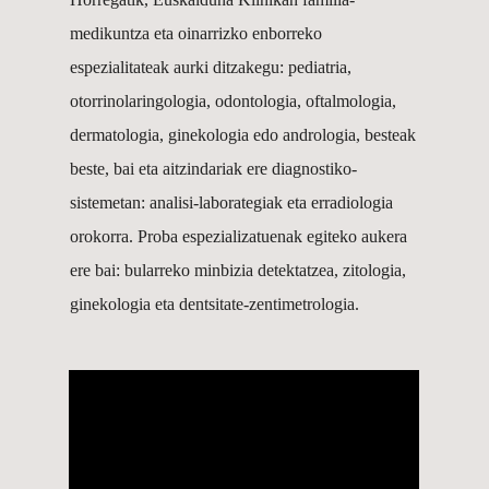
medikuntza eta oinarrizko enborreko
espezialitateak aurki ditzakegu: pediatria,
otorrinolaringologia, odontologia, oftalmologia,
dermatologia, ginekologia edo andrologia, besteak
beste, bai eta aitzindariak ere diagnostiko-
sistemetan: analisi-laborategiak eta erradiologia
orokorra. Proba espezializatuenak egiteko aukera
ere bai: bularreko minbizia detektatzea, zitologia,
ginekologia eta dentsitate-zentimetrologia.