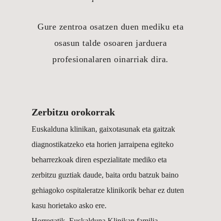
Gure zentroa osatzen duen mediku eta
osasun talde osoaren jarduera
profesionalaren oinarriak dira.
Zerbitzu orokorrak
Euskalduna klinikan, gaixotasunak eta gaitzak
diagnostikatzeko eta horien jarraipena egiteko
beharrezkoak diren espezialitate mediko eta
zerbitzu guztiak daude, baita ordu batzuk baino
gehiagoko ospitaleratze klinikorik behar ez duten
kasu horietako asko ere.
Horregatik, Euskalduna Klinikan familia-