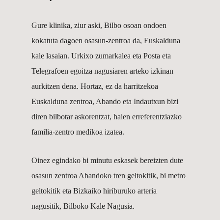
Gure klinika, ziur aski, Bilbo osoan ondoen
kokatuta dagoen osasun-zentroa da, Euskalduna
kale lasaian. Urkixo zumarkalea eta Posta eta
Telegrafoen egoitza nagusiaren arteko izkinan
aurkitzen dena. Hortaz, ez da harritzekoa
Euskalduna zentroa, Abando eta Indautxun bizi
diren bilbotar askorentzat, haien erreferentziazko
familia-zentro medikoa izatea.
Oinez egindako bi minutu eskasek bereizten dute
osasun zentroa Abandoko tren geltokitik, bi metro
geltokitik eta Bizkaiko hiriburuko arteria
nagusitik, Bilboko Kale Nagusia.