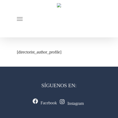
Skip
to
Menu
main
content
[directorist_author_profile]
SÍGUENOS EN:
Facebook
Instagram