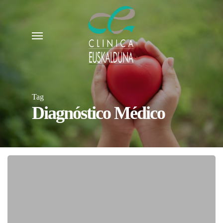
Skip
to
Menu
main
content
Tag
Diagnóstico Médico