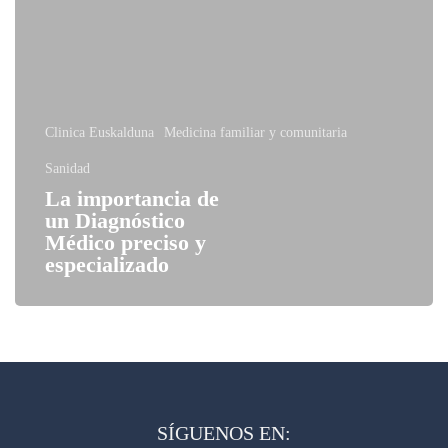
Clinica Euskalduna
Medicina familiar y comunitaria
Sanidad
La importancia de
un Diagnóstico
Médico preciso y
especializado
SÍGUENOS EN: