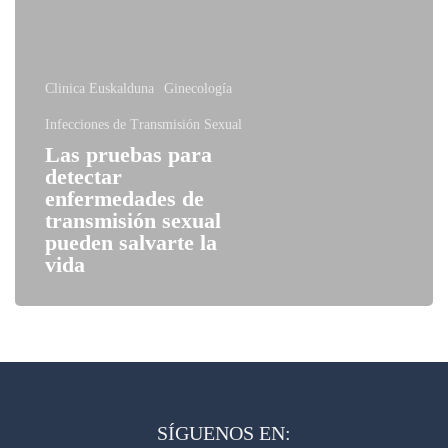
Clinica Euskalduna
Ginecología
Infecciones de Transmisión Sexual
Las pruebas para
detectar
enfermedades de
transmisión sexual
pueden salvarte la
vida
SÍGUENOS EN: