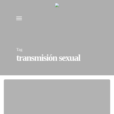
Skip
to
Menu
main
content
Tag
transmisión sexual