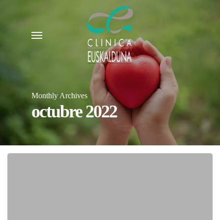
Skip
to
Menu
main
content
Monthly Archives
octubre 2022