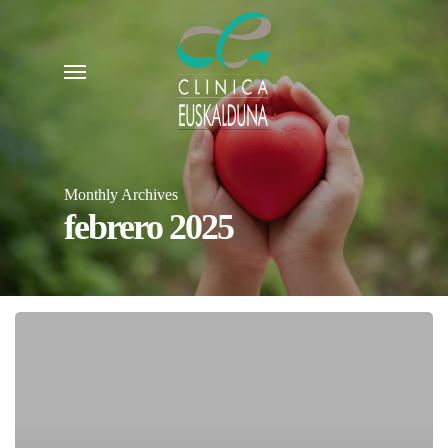
Skip
to
Menu
main
content
Monthly Archives
febrero 2025