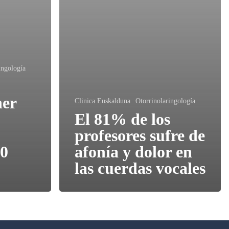
ingología
ner
Clinica Euskalduna
Otorrinolaringología
El 81% de los
profesores sufre de
10
afonía y dolor en
las cuerdas vocales