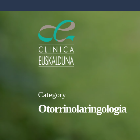
Skip
to
main
content
Category
Otorrinolaringología