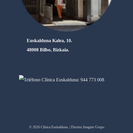
Euskalduna Kalea, 10.
48008 Bilbo, Bizkaia.
© 2026 Clínica Euskalduna. | Diseinu Imagine Grupo