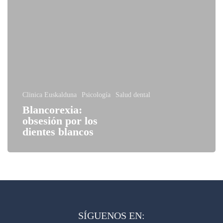
Clinica Euskalduna
Psicología
Salud dental
Blancorexia:
obsesión por los
dientes blancos
SÍGUENOS EN: