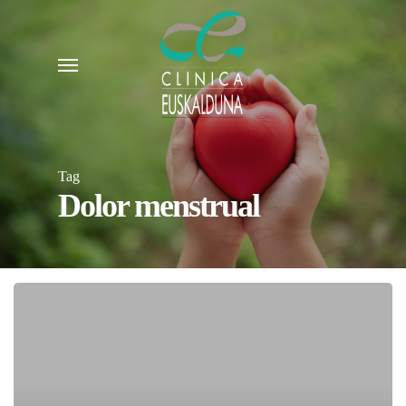
Skip
to
Menu
main
content
Tag
Dolor menstrual