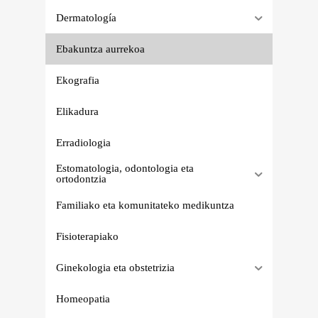
Dermatología
Ebakuntza aurrekoa
Ekografia
Elikadura
Erradiologia
Estomatologia, odontologia eta
ortodontzia
Familiako eta komunitateko medikuntza
Fisioterapiako
Ginekologia eta obstetrizia
Homeopatia