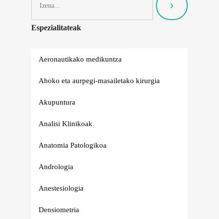
Espezialitateak
Aeronautikako medikuntza
Ahoko eta aurpegi-masailetako kirurgia
Akupuntura
Analisi Klinikoak
Anatomia Patologikoa
Andrologia
Anestesiologia
Densiometria