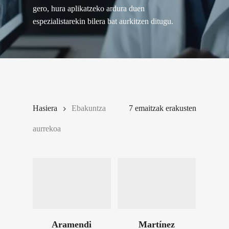
gero, hura aplikatzeko ardura duen
espezialistarekin bilera bat aurkitzen ditugu.
Hasiera
Ebakuntza
7 emaitzak erakusten
aurrekoa
Aramendi
Martínez