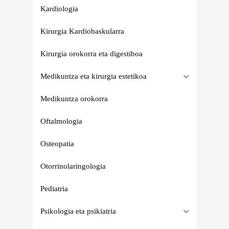
Kardiologia
Kirurgia Kardiobaskularra
Kirurgia orokorra eta digestiboa
Medikuntza eta kirurgia estetikoa
Medikuntza orokorra
Oftalmologia
Osteopatia
Otorrinolaringologia
Pediatria
Psikologia eta psikiatria