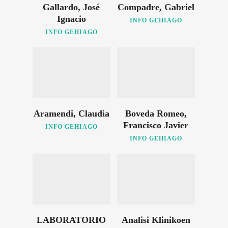
Gallardo, José
Compadre, Gabriel
Ignacio
INFO GEHIAGO
INFO GEHIAGO
Aramendi, Claudia
Boveda Romeo,
Francisco Javier
INFO GEHIAGO
INFO GEHIAGO
LABORATORIO
Analisi Klinikoen