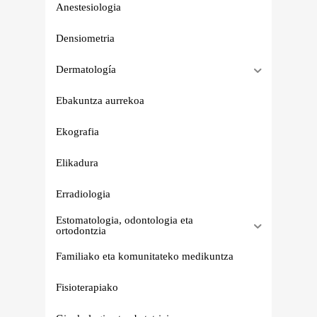
Anestesiologia
Densiometria
Dermatología
Ebakuntza aurrekoa
Ekografia
Elikadura
Erradiologia
Estomatologia, odontologia eta
ortodontzia
Familiako eta komunitateko medikuntza
Fisioterapiako