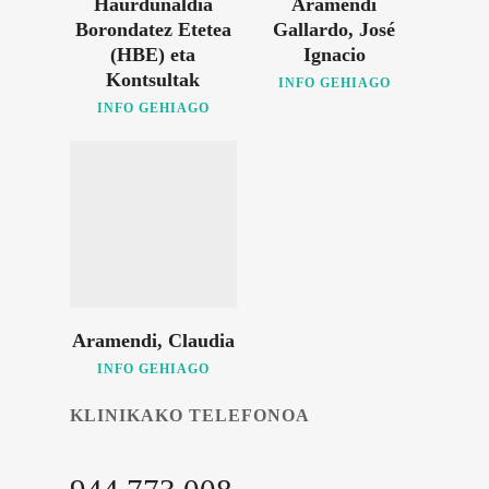
Haurdunaldia
Aramendi
Borondatez Etetea
Gallardo, José
(HBE) eta
Ignacio
Kontsultak
INFO GEHIAGO
INFO GEHIAGO
Aramendi, Claudia
INFO GEHIAGO
KLINIKAKO TELEFONOA