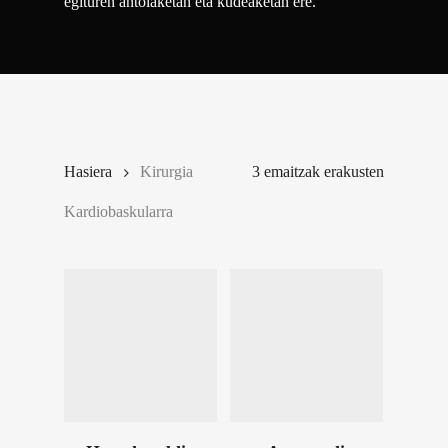
egituren antolaketan eta kudeaketan ere.
Hasiera
Kirurgia
3 emaitzak erakusten
Kardiobaskularra