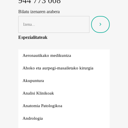
944 773 008
Bilatu izenaren arabera
Espezialitateak
Aeronautikako medikuntza
Ahoko eta aurpegi-masailetako kirurgia
Akupuntura
Analisi Klinikoak
Anatomia Patologikoa
Andrologia