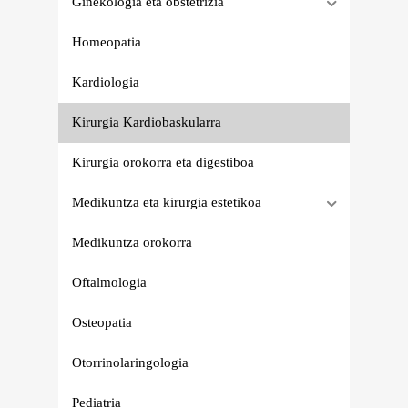
Ginekologia eta obstetrizia
Homeopatia
Kardiologia
Kirurgia Kardiobaskularra
Kirurgia orokorra eta digestiboa
Medikuntza eta kirurgia estetikoa
Medikuntza orokorra
Oftalmologia
Osteopatia
Otorrinolaringologia
Pediatria