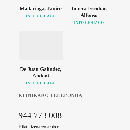
Madariaga, Janire
Jubera Escobar,
Alfonso
INFO GEHIAGO
INFO GEHIAGO
De Juan Galíndez,
Andoni
INFO GEHIAGO
KLINIKAKO TELEFONOA
944 773 008
Bilatu izenaren arabera