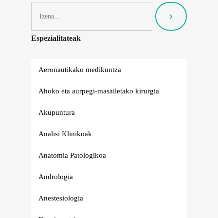
Espezialitateak
Aeronautikako medikuntza
Ahoko eta aurpegi-masailetako kirurgia
Akupuntura
Analisi Klinikoak
Anatomia Patologikoa
Andrologia
Anestesiologia