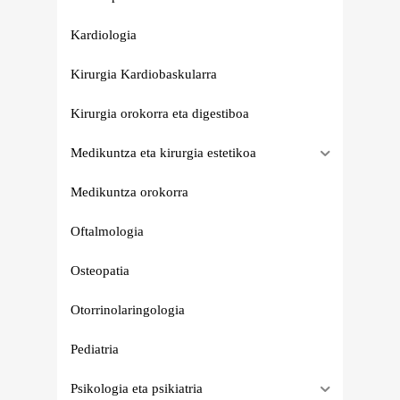
Kardiologia
Kirurgia Kardiobaskularra
Kirurgia orokorra eta digestiboa
Medikuntza eta kirurgia estetikoa
Medikuntza orokorra
Oftalmologia
Osteopatia
Otorrinolaringologia
Pediatria
Psikologia eta psikiatria