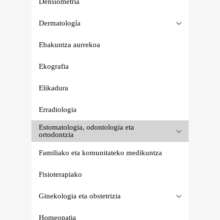
Densiometria
Dermatología
Ebakuntza aurrekoa
Ekografia
Elikadura
Erradiologia
Estomatologia, odontologia eta
ortodontzia
Familiako eta komunitateko medikuntza
Fisioterapiako
Ginekologia eta obstetrizia
Homeopatia