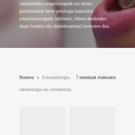
oinarritutako ezagutzengatik eta ahoko
gaixotasunak beste patologia batzuekin
erlazionatzeagatik (adibidez, bihotz-hodietako
akats batekin edo diabetesarekin) bereizten dira.
Hasiera
Estomatologia,
7 emaitzak erakusten
odontologia eta ortodontzia