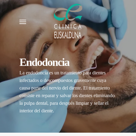
Skip
to
Menu
main
content
Endodoncia
La endodoncia es un tratamiento para dientes
infectados o descompuestos gravemente cuya
causa parte del nervio del diente. El tratamiento
consiste en reparar y salvar los dientes eliminando
la pulpa dental, para después limpiar y sellar el
interior del diente.