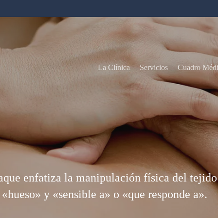
La Clínica
Servicios
Cuadro Méd
aque enfatiza la manipulación física del tejid
 «hueso» y «sensible a» o «que responde a».