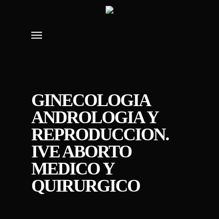
Skip
to
Menu
main
content
GINECOLOGIA
ANDROLOGIA Y
REPRODUCCION.
IVE ABORTO
MEDICO Y
QUIRURGICO