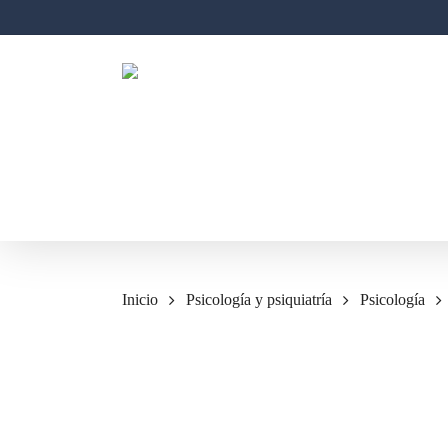
Skip
to
main
content
Inicio
Psicología y psiquiatría
Psicología