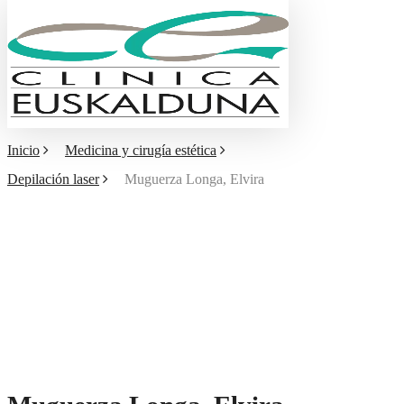
Skip
to
main
Menu
content
Inicio
Medicina y cirugía estética
Depilación laser
Muguerza Longa, Elvira